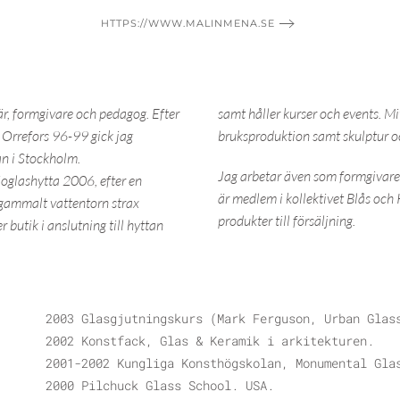
HTTPS://WWW.MALINMENA.SE
är, formgivare och pedagog. Efter
samt håller kurser och events. Mi
i Orrefors 96-99 gick jag
bruksproduktion samt skulptur oc
n i Stockholm.
Jag arbetar även som formgivare
oglashytta 2006, efter en
är medlem i kollektivet Blås och
 gammalt vattentorn strax
produkter till försäljning.
 butik i anslutning till hyttan
2003 Glasgjutningskurs (Mark Ferguson, Urban Glas
2002 Konstfack, Glas & Keramik i arkitekturen.
2001-2002 Kungliga Konsthögskolan, Monumental Gla
2000 Pilchuck Glass School. USA.