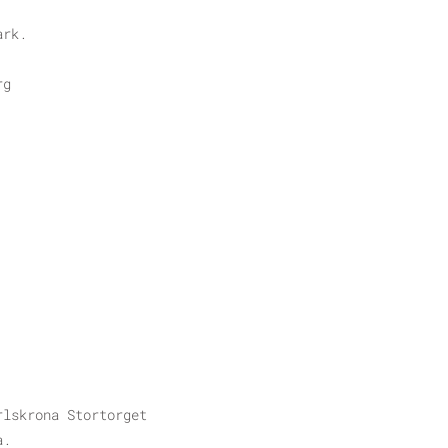
ark.
rg
rlskrona Stortorget
a.