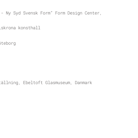
 - Ny Syd Svensk Form” Form Design Center,
lskrona konsthall
öteborg
tällning, Ebeltoft Glasmuseum, Danmark