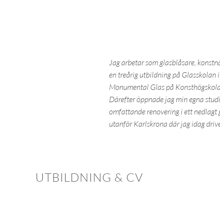
Jag arbetar som glasblåsare, konstn
en treårig utbildning på Glasskolan 
Monumental Glas på Konsthögskola
Därefter öppnade jag min egna studi
omfattande renovering i ett nedlagt
utanför Karlskrona där jag idag driver
UTBILDNING & CV