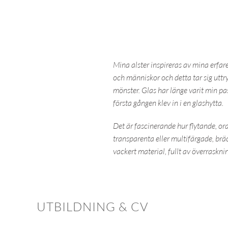
Mina alster inspireras av mina erfare
och människor och detta tar sig uttry
mönster. Glas har länge varit min p
första gången klev in i en glashytta.
Det är fascinerande hur flytande, ora
transparenta eller multifärgade, bräc
vackert material, fullt av överrasknin
UTBILDNING & CV