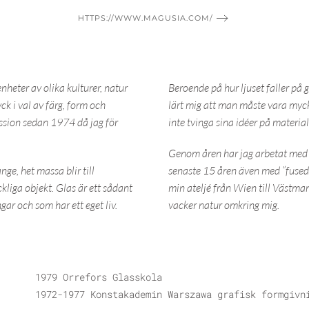
HTTPS://WWW.MAGUSIA.COM/
nheter av olika kulturer, natur
Beroende på hur ljuset faller på g
ck i val av färg, form och
lärt mig att man måste vara myc
assion sedan 1974 då jag för
inte tvinga sina idéer på material
Genom åren har jag arbetat med s
nge, het massa blir till
senaste 15 åren även med ”fused g
kliga objekt. Glas är ett sådant
min ateljé från Wien till Västmanl
gar och som har ett eget liv.
vacker natur omkring mig.
1979 Orrefors Glasskola
1972-1977 Konstakademin Warszawa grafisk formgivn