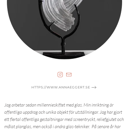
HTTPS://WWW.ANNAEGGERT.SE
Jag arbetar sedan millennieskiftet med glas. Min inriktning är
offentliga uppdrag och unika objekt för utställningar. Jag har gjort
ett flertal offentliga gestaltningar med screentryckt, reliefgjutet och
målat planglas, men också i andra glas-tekniker. På senare år har