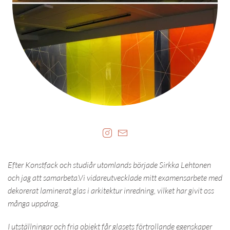
Efter Konstfack och studiår utomlands började Sirkka Lehtonen
och jag att samarbeta.Vi vidareutvecklade mitt examensarbete med
dekorerat laminerat glas i arkitektur inredning, vilket har givit oss
många uppdrag.
I utställningar och fria objekt får glasets förtrollande egenskaper