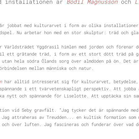
d installationen är
Bodil Magnusson
och
L
år jobbat med kulturarvet i form av olika installationer
dspel. Nu arbetar hon med en stor skulptur: träd och gla
r Världsträdet Yggdrasil himlen med jorden och förenar d
il ett gråtande träd, i form av ett stort dött träd på g
 utan hela södra Ölands sorg över almdöden på ön. Det är
örbindelsen mellan människa och natur.
en
har alltid intresserat sig för kulturarvet, betydelse,
spännande i ett tvärvetenskapligt perspektiv. Att jobba 
ka nytt och spännande för Liselotte. Att upptäcka sin sa
tion vid Seby gravfält. ”Jag tycker det är spännande med
 Jag attraheras av Treudden... en kultisk formation som 
 och över luften. Jag fascineras och funderar över vad d