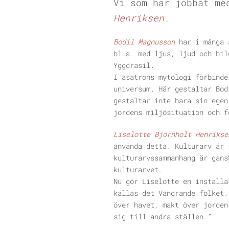
Vi som har jobbat me
Henriksen
.
Bodil Magnusson
har i många 
bl.a. med ljus, ljud och bil
Yggdrasil.
I asatrons mytologi förbinde
universum. Här gestaltar Bod
gestaltar inte bara sin egen
jordens miljösituation och f
Liselotte Björnholt Henriks
använda detta. Kulturarv är 
kulturarvssammanhang är gans
kulturarvet.
Nu gör Liselotte en installa
kallas det Vandrande folket.
över havet, makt över jorden
sig till andra ställen.”