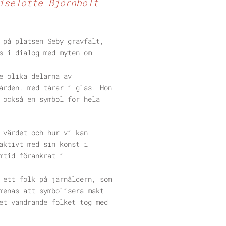
iselotte Björnholt
 på platsen Seby gravfält,
s i dialog med myten om
e olika delarna av
ården, med tårar i glas. Hon
 också en symbol för hela
 värdet och hur vi kan
aktivt med sin konst i
mtid förankrat i
 ett folk på järnåldern, som
menas att symbolisera makt
et vandrande folket tog med