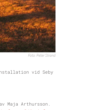
Foto: Peter Strand
nstallation vid Seby
av Maja Arthursson.