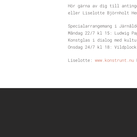
Hör gärna av dig till antin
eller Liselotte Björnholt H
Specialarrangemang i Järnåld
Måndag 22/7 kl 15: Ludwig Pa
Konstglas i dialog med kultu
Onsdag 24/7 kl 18: Vildplock
Liselotte:
www.konstrunt.nu