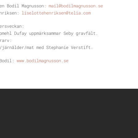
gen Bodil Magnusson:
mail@bodilmagnusson.se
enriksen:
liselottehenriksen@telia.com
ersveckan:
pmehl Dufay uppmärksammar Seby gravfält.
rarv:
/järnålder/mat med Stephanie Verstift.
Bodil:
www.bodilmagnusson.se