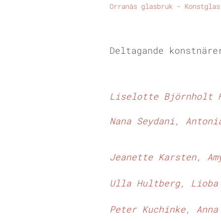
Orranäs glasbruk - Konstglas
Deltagande k
onstnäre
Liselotte Björnholt
Nana Seydani,
Antoni
Jeanette Karsten,
Am
Ulla Hultberg,
Lioba
Peter Kuchinke,
Anna