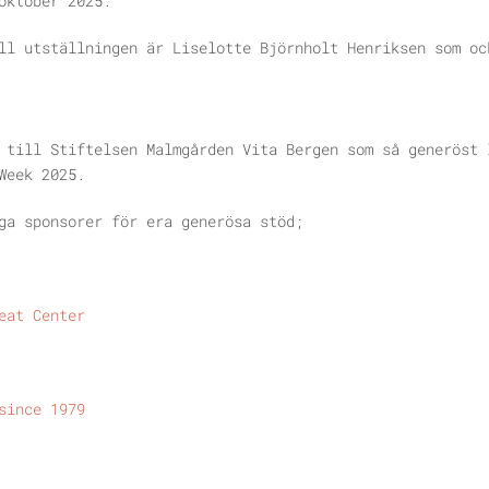
oktober 2025.
ill utställningen är
Liselotte Björnholt Henriksen
som oc
 till Stiftelsen Malmgården Vita Bergen som så generöst 
Week 2025.
ga sponsorer för era generösa stöd;
eat Center
since 1979