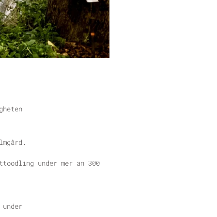
igheten
lmgård.
ttoodling under mer än 300
k under