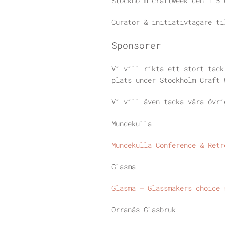
Stockholm craftweek den 1-5 
Curator & initiativtagare t
Sponsorer
Vi vill rikta ett stort tack
plats under Stockholm Craft 
Vi vill även tacka våra övri
Mundekulla
Mundekulla Conference & Retr
Glasma
Glasma – Glassmakers choice 
Orranäs Glasbruk