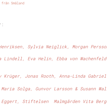
 från Småland
r:
 Henriksen,
Sylvia Neiglick,
Morgan Persso
a Lindell,
Eva Helin,
Ebba von Wachenfel
y Krüger,
Jonas Rooth,
Anna-Linda Gabriel
 Maria Solga,
Gunvor Larsson & Susann Wal
 Eggert,
Stiftelsen Malmgården Vita Berg