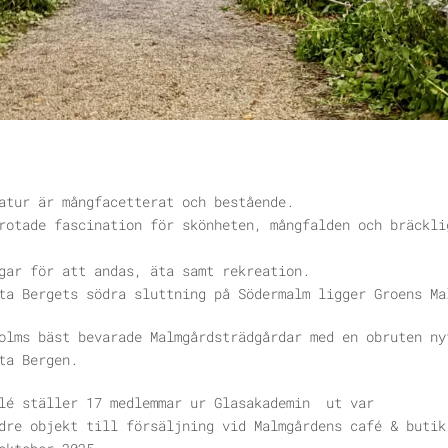
natur är mångfacetterat och bestående.
 rotade fascination för skönheten, mångfalden och bräckl
ngar för att andas, äta samt rekreation.
ta Bergets södra sluttning på Södermalm ligger Groens Ma
olms bäst bevarade Malmgårdsträdgårdar med en obruten ny
ta Bergen.
llé ställer 17 medlemmar ur Glasakademin ut var
ndre objekt till försäljning vid Malmgårdens café & buti