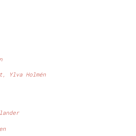
n
dt,
Ylva Holmén
lander
en