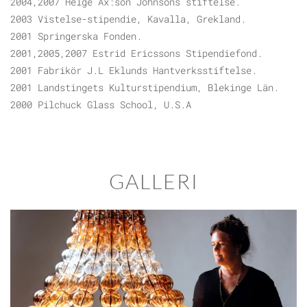
2004,2007 Helge Ax:son Johnsons stiftelse.
2003 Vistelse-stipendie, Kavalla, Grekland.
2001 Springerska Fonden.
2001,2005,2007 Estrid Ericssons Stipendiefond.
2001 Fabrikör J.L Eklunds Hantverksstiftelse.
2001 Landstingets Kulturstipendium, Blekinge Län.
2000 Pilchuck Glass School, U.S.A
GALLERI
BLÄDDRA I GALLERI