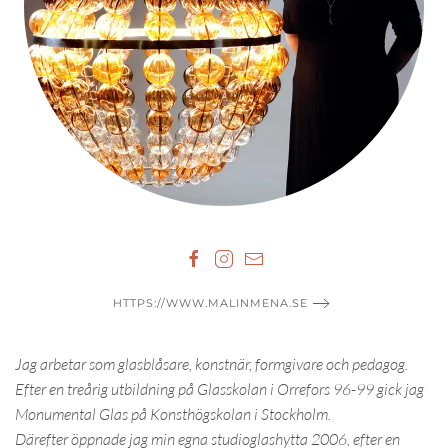
HTTPS://WWW.MALINMENA.SE
Jag arbetar som glasblåsare, konstnär, formgivare och pedagog.
Efter en treårig utbildning på Glasskolan i Orrefors 96-99 gick jag
Monumental Glas på Konsthögskolan i Stockholm.
Därefter öppnade jag min egna studioglashytta 2006, efter en