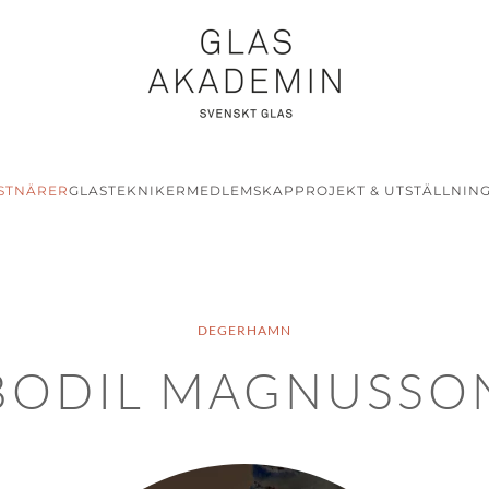
STNÄRER
GLASTEKNIKER
MEDLEMSKAP
PROJEKT & UTSTÄLLNIN
DEGERHAMN
BODIL MAGNUSSO