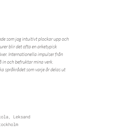
nde som jag intuitivt plockar upp och
rer blir det ofta en arketypisk
er. Internationella impulser från
å in och befruktar mina verk.
ka språkrådet som varje år delas ut
kola, Leksand
tockholm