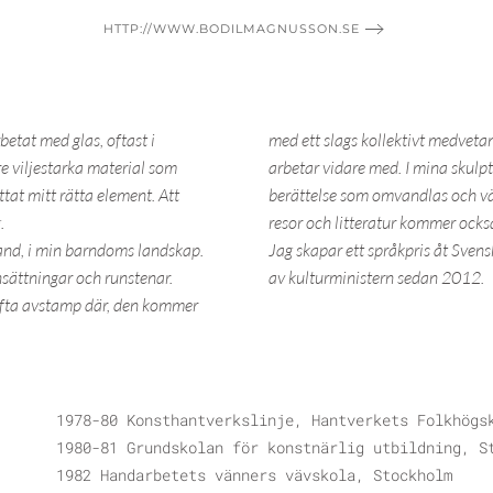
HTTP://WWW.BODILMAGNUSSON.SE
betat med glas, oftast i
med ett slags kollektivt medveta
e viljestarka material som
arbetar vidare med. I mina skulptu
tat mitt rätta element. Att
berättelse som omvandlas och väx
.
resor och litteratur kommer ocks
and, i min barndoms landskap.
Jag skapar ett språkpris åt Svens
nsättningar och runstenar.
av kulturministern sedan 2012.
 ofta avstamp där, den kommer
1978-80 Konsthantverkslinje, Hantverkets Folkhögs
1980-81 Grundskolan för konstnärlig utbildning, S
1982 Handarbetets vänners vävskola, Stockholm