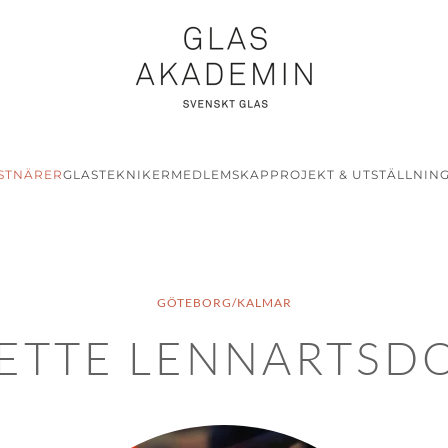
STNÄRER
GLASTEKNIKER
MEDLEMSKAP
PROJEKT & UTSTÄLLNIN
GÖTEBORG/KALMAR
ETTE LENNARTSD