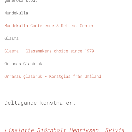
generösa stöd;
Mundekulla
Mundekulla Conference & Retreat Center
Glasma
Glasma – Glassmakers choice since 1979
Orranäs Glasbruk
Orranäs glasbruk - Konstglas från Småland
Deltagande k
onstnärer:
Liselotte Björnholt Henriksen,
Sylvia