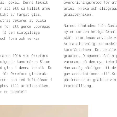
ål, pokal. Denna teknik
överdrivningsmetod för at
r att ett så kallat ämne
ariel, kraka och slipgraa
kikt av färgat glas.
graaltekniken.
stras dekoren av olika
Namnet hämtades från Gust
n för att genom upprepad
myten om den heliga Graal
 få den slutgiltiga
skål, som Jesus använde v
och form och verkar
Arimataia enligt de medel
korsfästelsen. Det skulle
maren 1916 vid Orrefors
graalen. Disponent Ahlin 
signade konstnären Simon
varunamn på den nya tekni
d glas i denna teknik. De
Han ansåg nämligen att de
 för Orrefors glasbruk.
gav associationer till Kr
ren, och med luftblåsor i
påminnande om gralens vin
phov till arieltekniken.
framställning.
m en speciell