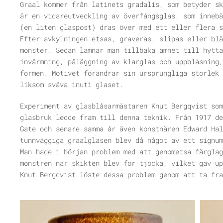
Graal kommer från latinets gradalis, som betyder sk
är en vidareutveckling av överfångsglas, som innebä
(en liten glaspost) dras över med ett eller flera s
Efter avkylningen etsas, graveras, slipas eller blä
mönster. Sedan lämnar man tillbaka ämnet till hytta
invärmning, påläggning av klarglas och uppblåsning,
formen. Motivet förändrar sin ursprungliga storlek 
liksom sväva inuti glaset.
Experiment av glasblåsarmästaren Knut Bergqvist som
glasbruk ledde fram till denna teknik. Från 1917 de
Gate och senare samma år även konstnären Edward Hal
tunnväggiga graalglasen blev då något av ett signum
Man hade i början problem med att genometsa färglag
mönstren när skikten blev för tjocka, vilket gav up
Knut Bergqvist löste dessa problem genom att ta fra