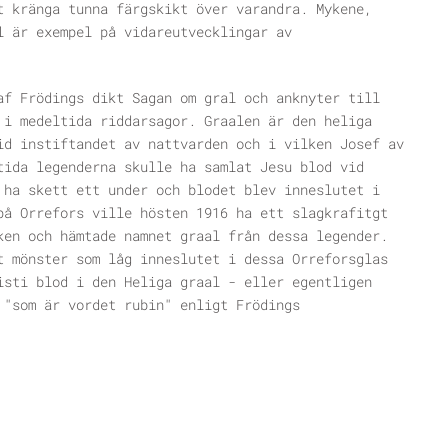
t kränga tunna färgskikt över varandra. Mykene,
l är exempel på vidareutvecklingar av
af Frödings dikt Sagan om gral och anknyter till
 i medeltida riddarsagor. Graalen är den heliga
id instiftandet av nattvarden och i vilken Josef av
tida legenderna skulle ha samlat Jesu blod vid
 ha skett ett under och blodet blev inneslutet i
på Orrefors ville hösten 1916 ha ett slagkrafitgt
ken och hämtade namnet graal från dessa legender.
t mönster som låg inneslutet i dessa Orreforsglas
isti blod i den Heliga graal - eller egentligen
 "som är vordet rubin" enligt Frödings