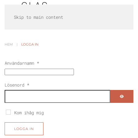
Skip to main content
HEM
LOGGA IN
Användarnamn
*
Lösenord
*
VISA L
Kom ihåg mig
LOGGA IN