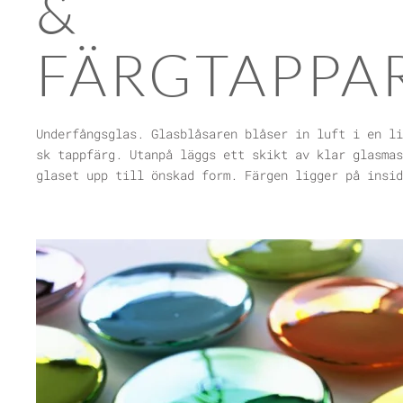
&
FÄRGTAPPA
Underfångsglas. Glasblåsaren blåser in luft i en li
också att lägga på ytterligare ett färgskikt m
sk tappfärg. Utanpå läggs ett skikt av klar glasmas
glaset upp till önskad form. Färgen ligger på insid