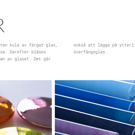
R
ten kula av färgat glas,
en då får man fram ett
sa. Därefter blåses
överfångsglas.
an av glaset. Det går